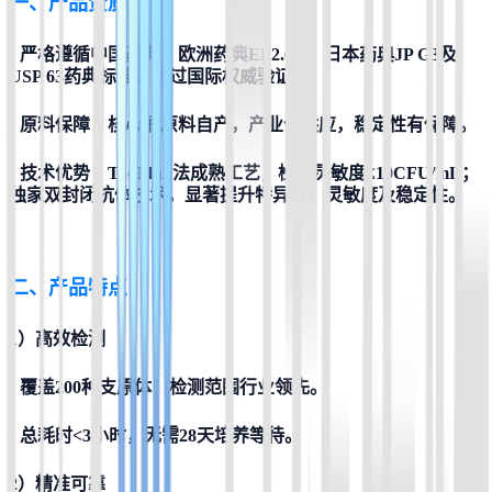
一、产品资质
•
 严格遵循中国药典、欧洲药典EP2.6.7、日本药典JP G3及
USP 63药典标准，通过国际权威验证。
•
 原料保障
：核心酶原料自产，产业化供应，稳定性有保障。
•
技术优势
：TaqMan法成熟工艺，检测灵敏度≤10CFU/mL；
独家双封闭抗体技术，显著提升特异性、灵敏度及稳定性。
二、产品特点
1）高效检测
•
 覆盖200种支原体，检测范围行业领先。
•
 总耗时<3小时，无需28天培养等待。
2）精准可靠