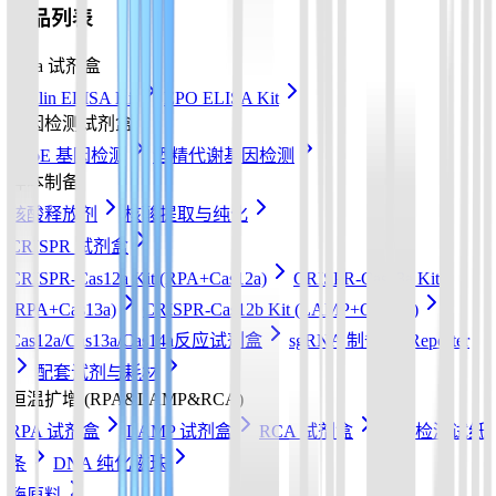
产品列表
Elisa 试剂盒
Insulin ELISA Kit
EPO ELISA Kit
基因检测试剂盒
ApoE 基因检测
酒精代谢基因检测
样本制备
核酸释放剂
核酸提取与纯化
CRISPR 试剂盒
CRISPR-Cas12a Kit (RPA+Cas12a)
CRISPR-Cas13a Kit
(RPA+Cas13a)
CRISPR-Cas12b Kit (LAMP+Cas12b)
Cas12a/Cas13a/Cas14a反应试剂盒
sgRNA 制备
Reporter
配套试剂与耗材
恒温扩增 (RPA&LAMP&RCA)
RPA 试剂盒
LAMP 试剂盒
RCA 试剂盒
核酸检测试纸
条
DNA 纯化磁珠
酶原料