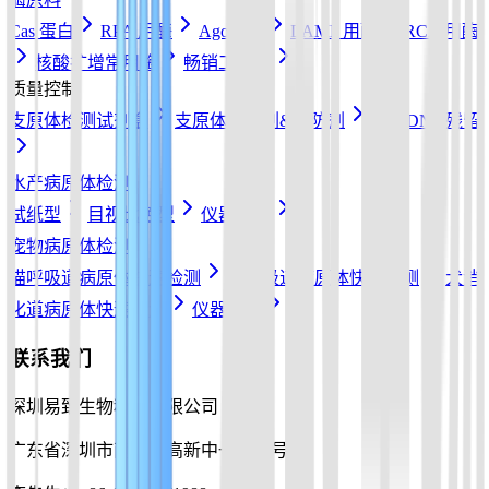
Cas 蛋白
RPA 用酶
Ago蛋白
LAMP 用酶
RCA 用酶
核酸扩增常用酶
畅销工具酶
质量控制
支原体检测试剂盒
支原体清除剂&预防剂
宿主DNA残留
水产病原体检测
试纸型
目视比色型
仪器配件
宠物病原体检测
猫呼吸道病原体快速检测
犬呼吸道病原体快速检测
犬消
化道病原体快速检测
仪器配件
联系我们
深圳易致生物科技有限公司
广东省深圳市南山区高新中一道10号