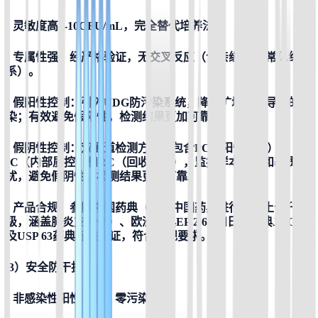
•
 灵敏度高1-10CFU/mL，完全替代培养法。
•
 专属性强，经严格验证，无交叉反应（含亲缘物种/常见细胞
系）。
• 
假阳性控制：引入UDG防污染系统，降低扩增产物导致的污
染；有效避免假阳性，检测结果更加可靠。
• 
假阴性控制：双通道检测方法，包含PC（阳性对照）、
IC（内部质控）和RC（回收控制），监控样本回收和基质干
扰，避免假阴性，检测结果更加可靠。
• 
产品合规：参照中国药典（
针对中国药典进行了本土化升
级，涵盖肺炎支原体
）、欧洲药典EP 2.6.7和日本药典JP G3
及USP 63药典标准验证，符合法规要求。
3）安全防干扰
• 
非感染性阳性对照，零污染风险