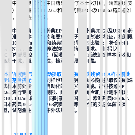
参照中国药典（针对中国药典进行了本土化升级，涵盖肺炎支
原体）、欧洲药典EP 2.6.7和日本药典JP G3及USP 63药典标准
验证，符合法规要求。
参照中国药典、欧洲药典EP2.6.7、日本药典JP G3及USP 63药
典标准支原体检测指南和要求进行开发和方法学验证，检测限
可达
10 CFU/mL
，并和药典培养法平行对比验证，符合药典
对于NAT方法替代培养法的检测灵敏度要求。同时引入
IC（内部质控）和RC（回收控制）质控系统监控样本回收和
基质干扰，避免假阴性，检测结果更加可靠。
本产品能够与利用手动提取方法的磁珠法残留DNA样本前处
理试剂盒搭配使用
。同样也可以使用自动化核酸提取仪的磁珠
法样本前处理试剂盒自动化的提取样本核酸。严格按照EP 
2.6.7进行专属性、检测限、耐用性的全面验证，检测限满足
≤10 CFU/mL的要求。同时覆盖中国药典、欧洲药典EP2.6.7、
日本药典JP G3及USP 63药典标准等求验证的支原体菌株类
型，试剂盒性能符合中外法规要求。