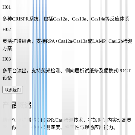
H0
1
多种CRISPR系统，包括Cas12a、Cas13a、Cas14a等反应体系
H0
2
灵活扩增组合，支持RPA+Cas12a/Cas13a或LAMP+Cas12b检测
方案
H0
3
多平台读出，支持荧光检测、侧向层析试纸条及便携式POCT
设备
联系我们
产品概述
结合恒温扩增与 CRISPR/Cas 检测技术，在短时间内实现高灵
敏核酸检测，兼顾检测速度、稳定性与现场应用能力。