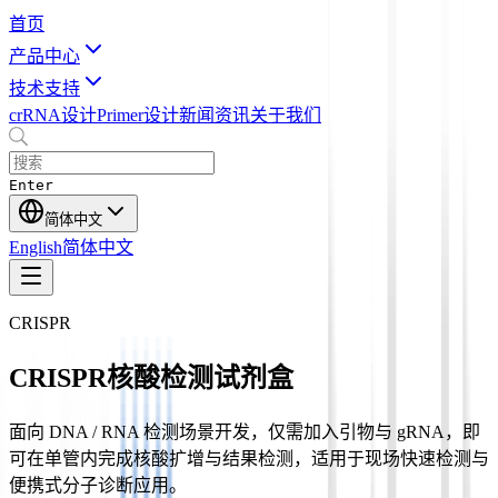
首页
产品中心
技术支持
crRNA设计
Primer设计
新闻资讯
关于我们
Enter
简体中文
English
简体中文
CRISPR
CRISPR核酸检测试剂盒
面向 DNA / RNA 检测场景开发，仅需加入引物与 gRNA，即
可在单管内完成核酸扩增与结果检测，适用于现场快速检测与
便携式分子诊断应用。