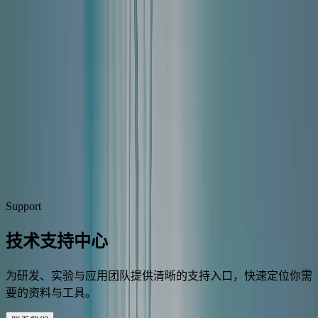
首页
产品中心
技术支持
crRNA设计
Primer设计
新闻资讯
关于我们
Enter
简体中文
English
简体中文
Support
技术支持中心
为研发、实验与应用团队提供清晰的支持入口，快速定位你需
要的资料与工具。