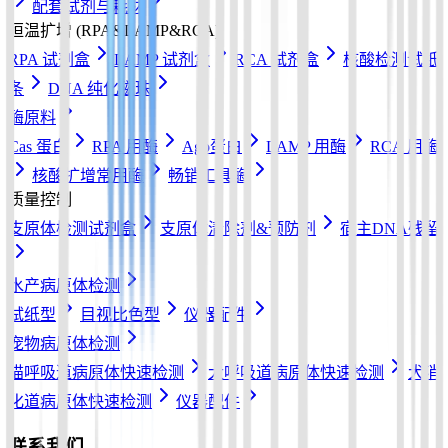
配套试剂与耗材
恒温扩增 (RPA&LAMP&RCA)
RPA 试剂盒
LAMP 试剂盒
RCA 试剂盒
核酸检测试纸
条
DNA 纯化磁珠
酶原料
Cas 蛋白
RPA 用酶
Ago蛋白
LAMP 用酶
RCA 用酶
核酸扩增常用酶
畅销工具酶
质量控制
支原体检测试剂盒
支原体清除剂&预防剂
宿主DNA残留
水产病原体检测
试纸型
目视比色型
仪器配件
宠物病原体检测
猫呼吸道病原体快速检测
犬呼吸道病原体快速检测
犬消
化道病原体快速检测
仪器配件
联系我们