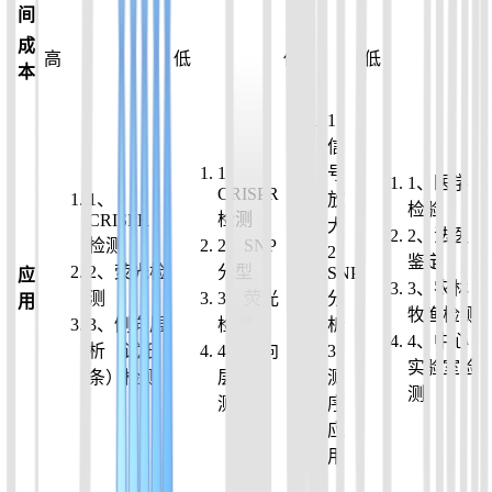
间
成
高
低
低
低
本
1
、
信
1
、
号
1
、
医学
CRISPR
1
、
放
检验
检测
CRISPR
大
2
、
法医
检测
2
、
SNP
2
、
鉴定
2
、
荧光检
分型
SNP
应
3
、
农林
测
3
、
荧光
分
用
牧渔检测
3
、
侧向层
检测
析
4
、
中心
析（试纸
4
、
侧向
3
、
实验室检
条）检测
层析检
测
测
测
序
应
用