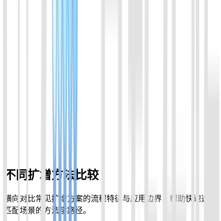
位到具体产品形态。
01
RCA滚环扩增试剂盒 增强版v2
以环状DNA为模板，通过一个短的DNA引物（与部分环状模
板互补），在phi29 DNA 聚合酶催化下将dNTPs转变成单链
DNA。可直接扩增DNA或RNA，实现对靶核酸的信号放大。
喀斯玛
锐竞
查看详情
不同扩增方法比较
横向对比常见扩增方案的流程特征与应用边界，帮助快速选择
匹配场景的方法学路径。