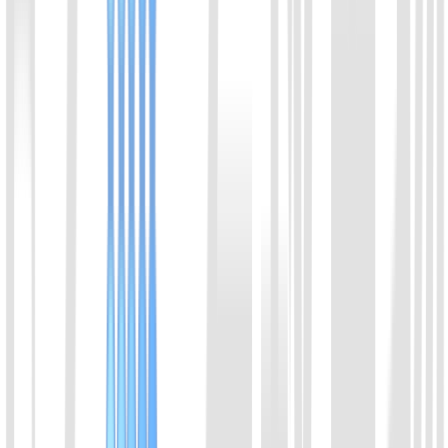
扫码联系，回复更及时
可直接发送实验结果截图、样本信息或产品链接，便于技术支
持快速了解问题。
微信咨询
发送邮件至：info@ezassay.com
02
电话咨询
周一至周五 8:00-17:00
+86 19925271988
姓名
*
邮箱
*
手机号
*
微信号
单位/机构名称
*