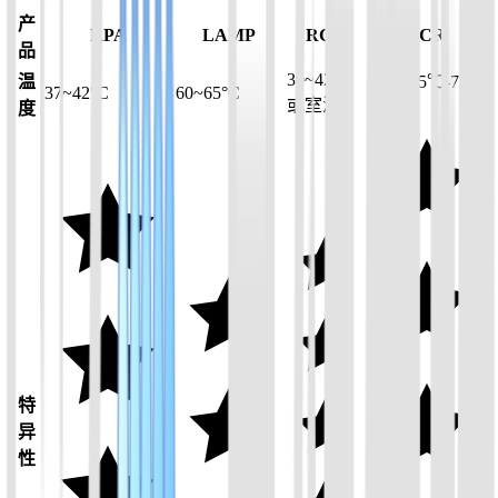
产
RPA
LAMP
RCA
PCR
品
30~42°C
温
95℃-55℃-72℃
37~42°C
60~65°C
或室温
度
循环
特
异
性