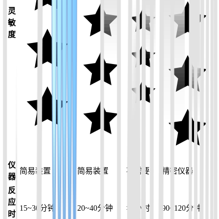
灵
敏
度
仪
简易装置
简易装置
不需要
精密仪器
器
反
应
15~30分钟
20~40分钟
>4小时
90~120分钟
时