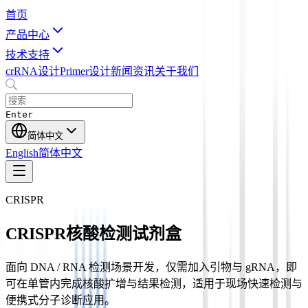
首页
产品中心
技术支持
crRNA设计
Primer设计
新闻资讯
关于我们
Enter
简体中文
English
简体中文
CRISPR
CRISPR核酸检测试剂盒
面向 DNA / RNA 检测场景开发，仅需加入引物与 gRNA，即
可在单管内完成核酸扩增与结果检测，适用于现场快速检测与
便携式分子诊断应用。