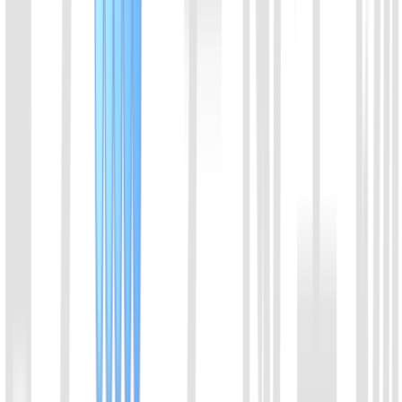
可直接发送实验结果截图、样本信息或产品链接，便于技术支
持快速了解问题。
微信咨询
发送邮件至：info@ezassay.com
02
电话咨询
周一至周五 8:00-17:00
+86 19925271988
姓名
*
邮箱
*
手机号
*
微信号
单位/机构名称
*
咨询产品
*