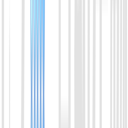
可以被Cas13a 或Cas13b的切割产物激活，有效增强CRISPR检
测的信号强度。
喀斯玛
锐竞
查看详情
11
dCas9-NLS 蛋白
dCas9-NLS 蛋白是DNA切割活性缺失突变体 Cas9 蛋白
(D10A，H840A)。含NLS核定位信号肽。(Directs nuclear
localization of tagged protein)Cas9-NLS 可以与 gRNA 稳定结合,
并结合到 DNA 靶点位置。
喀斯玛
锐竞
查看详情