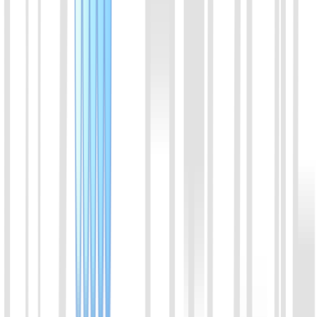
LbaCas12a(Cpf1)蛋白 (增强版v2)
LbaCas12a升级版本，切割效率提高30~50%.
喀斯玛
锐竞
查看详情
04
LwaCas13a (C2c2) (增强版v2)
Cas13a家族蛋白成员。来源于Leptotrichia wadei。与crRNA结
合，特异性识别RNA序列，反式切割RNA。相较于
LbuCas13a, LwaCas13a 活性很强，在一些诊断实验中切割速
度更快。
喀斯玛
锐竞
查看详情