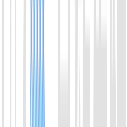
05
LbuCas13a (C2c2）蛋白
LbuCas13a 和 LwaCas13a 都是 Cas13 家族的 RNA 靶向
CRISPR 酶。相较于LwaCas13a, LbuCas13a特异性更强。
LbuCas13a常用于需要低背景、高特异性的诊断实验，例如
SNV，SNP的检测。
喀斯玛
锐竞
查看详情
06
AsCas12f 蛋白
AsCas12f1 来源于 Acidibacillus sulfuroxidans，属于
Cas12f1（原称 AsCas12f）家族，是一种小型 Class 2 Type V-F
CRISPR 核酸内切酶，具有靶向切割和反式切割活性，适用于
CRISPR 分子诊断及核酸检测。