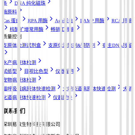
条
DNA 纯化磁珠
酶原料
Cas 蛋白
RPA 用酶
Ago蛋白
LAMP 用酶
RCA 用酶
核酸扩增常用酶
畅销工具酶
质量控制
支原体检测试剂盒
支原体清除剂&预防剂
宿主DNA残留
水产病原体检测
试纸型
目视比色型
仪器配件
宠物病原体检测
猫呼吸道病原体快速检测
犬呼吸道病原体快速检测
犬消
化道病原体快速检测
仪器配件
联系我们
深圳易致生物科技有限公司