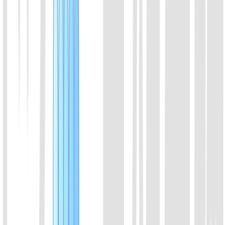
喀斯玛
锐竞
查看详情
07
Cas14a (Cas12f1) 蛋白
Cas14a是一种非常小的Cas蛋白，约为其他Cas蛋白的一半。
Cas14a可以识别并切割靶标ssDNA，同样具有连带切割活性。
可用于ssDNA的检测。Cas14可实现高保真SNP基因分型。由
于对DNA分子的识别不依赖PAM位点，Cas14对识别序列的准
确性要求极其严格，单碱基的错配就会严重抑制其切割活力。
喀斯玛
锐竞
查看详情
08
AapCas12b 蛋白