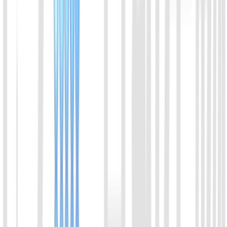
可以被Cas13a 或Cas13b的切割产物激活，有效增强CRISPR检
测的信号强度。
喀斯玛
锐竞
查看详情
11
dCas9-NLS 蛋白
dCas9-NLS 蛋白是DNA切割活性缺失突变体 Cas9 蛋白
(D10A，H840A)。含NLS核定位信号肽。(Directs nuclear
localization of tagged protein)Cas9-NLS 可以与 gRNA 稳定结合,
并结合到 DNA 靶点位置。
喀斯玛
锐竞
查看详情