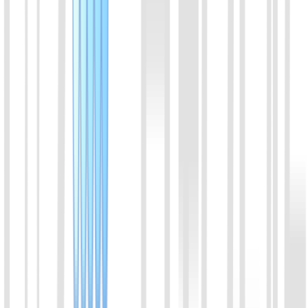
LbaCas12a(Cpf1)蛋白 (增强版v2)
LbaCas12a升级版本，切割效率提高30~50%.
喀斯玛
锐竞
查看详情
04
LwaCas13a (C2c2) (增强版v2)
Cas13a家族蛋白成员。来源于Leptotrichia wadei。与crRNA结
合，特异性识别RNA序列，反式切割RNA。相较于
LbuCas13a, LwaCas13a 活性很强，在一些诊断实验中切割速
度更快。
喀斯玛
锐竞
查看详情