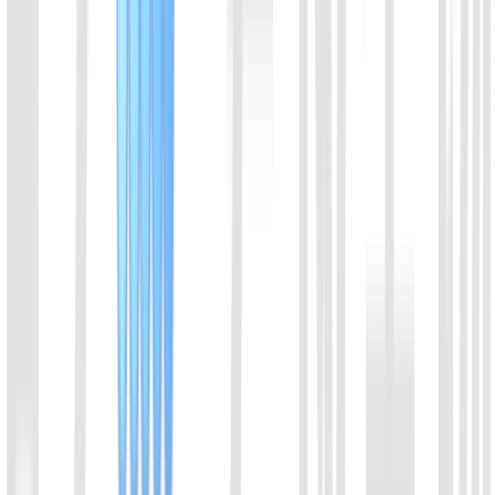
可直接发送实验结果截图、样本信息或产品链接，便于技术支
持快速了解问题。
微信咨询
发送邮件至：info@ezassay.com
02
电话咨询
周一至周五 8:00-17:00
+86 19925271988
姓名
*
邮箱
*
手机号
*
微信号
单位/机构名称
*
咨询产品
*