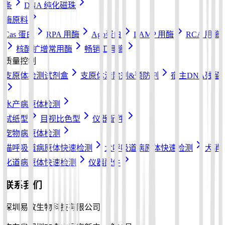
条
DNA 纯化磁珠
酶原料
Cas 蛋白
RPA 用酶
Ago蛋白
LAMP 用酶
RCA 用酶
核酸扩增常用酶
畅销工具酶
质量控制
支原体检测试剂盒
支原体清除剂&预防剂
宿主DNA残留
水产病原体检测
试纸型
目视比色型
仪器配件
宠物病原体检测
猫呼吸道病原体快速检测
犬呼吸道病原体快速检测
犬消
化道病原体快速检测
仪器配件
联系我们
深圳易致生物科技有限公司