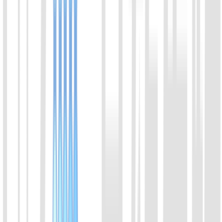
05
LbuCas13a (C2c2）蛋白
LbuCas13a 和 LwaCas13a 都是 Cas13 家族的 RNA 靶向
CRISPR 酶。相较于LwaCas13a, LbuCas13a特异性更强。
LbuCas13a常用于需要低背景、高特异性的诊断实验，例如
SNV，SNP的检测。
喀斯玛
锐竞
查看详情
06
AsCas12f 蛋白
AsCas12f1 来源于 Acidibacillus sulfuroxidans，属于
Cas12f1（原称 AsCas12f）家族，是一种小型 Class 2 Type V-F
CRISPR 核酸内切酶，具有靶向切割和反式切割活性，适用于
CRISPR 分子诊断及核酸检测。