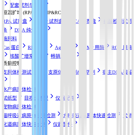
配套试剂与耗材
恒温扩增 (RPA&LAMP&RCA)
RPA 试剂盒
LAMP 试剂盒
RCA 试剂盒
核酸检测试纸
条
DNA 纯化磁珠
酶原料
Cas 蛋白
RPA 用酶
Ago蛋白
LAMP 用酶
RCA 用酶
核酸扩增常用酶
畅销工具酶
质量控制
支原体检测试剂盒
支原体清除剂&预防剂
宿主DNA残留
水产病原体检测
试纸型
目视比色型
仪器配件
宠物病原体检测
猫呼吸道病原体快速检测
犬呼吸道病原体快速检测
犬消
化道病原体快速检测
仪器配件