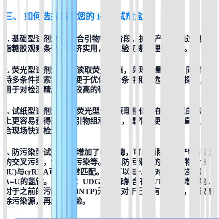
三、 
如何选择适合您的 RPA 试剂盒？
1. 基础型试剂盒 ：适合引物筛选阶段，扩增产物可通过跑琼
脂糖胶观察条带，经济实用，是实验初期的理想选择。
2. 荧光型试剂盒 ：可读取荧光数值，实现定量分析，同时支
持多条件探索实验，便于优化实验条件和筛选引物、探针，适
用于对检测精度要求较高的研究。
3. 试纸型试剂盒 ：与荧光型设计原理相似，在荧光型的基础
上更容易获得高效的引物组和探针，操作简便，结果直观，适
合现场快速检测。
4. 防污染型试剂盒 ：增加了UDG酶，可以消除扩增产物引起
的交叉污染，气溶胶污染等。RPA防污染版的扩增产物（含
dU)与crRNA可以正常匹配。dU可以与rA配对，形成类似
A=U的氢键。请注意：UDG酶只降解含有dUTP的扩增产物，
对于之前的污染源（dNTP)无效。对于已经有的污染，建议清
除污染源，再进行实验。