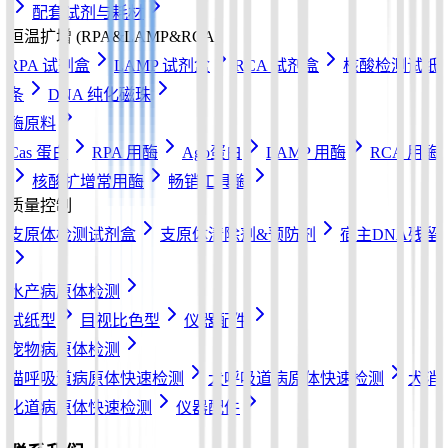
配套试剂与耗材
恒温扩增 (RPA&LAMP&RCA)
RPA 试剂盒
LAMP 试剂盒
RCA 试剂盒
核酸检测试纸
条
DNA 纯化磁珠
酶原料
Cas 蛋白
RPA 用酶
Ago蛋白
LAMP 用酶
RCA 用酶
核酸扩增常用酶
畅销工具酶
质量控制
支原体检测试剂盒
支原体清除剂&预防剂
宿主DNA残留
水产病原体检测
试纸型
目视比色型
仪器配件
宠物病原体检测
猫呼吸道病原体快速检测
犬呼吸道病原体快速检测
犬消
化道病原体快速检测
仪器配件