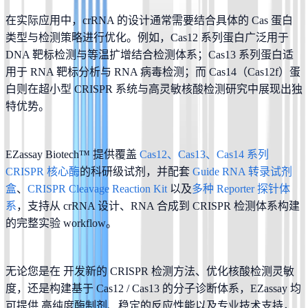
在实际应用中，crRNA 的设计通常需要结合具体的 Cas 蛋白
类型与检测策略进行优化。例如，Cas12 系列蛋白广泛用于 
DNA 靶标检测与等温扩增结合检测体系；Cas13 系列蛋白适
用于 RNA 靶标分析与 RNA 病毒检测；而 Cas14（Cas12f）蛋
白则在超小型 CRISPR 系统与高灵敏核酸检测研究中展现出独
特优势。
EZassay Biotech™ 提供覆盖
 Cas12、Cas13、Cas14 系列 
CRISPR 核心酶
的科研级试剂，并配套
 Guide RNA 转录试剂
盒
、
CRISPR Cleavage Reaction Kit 
以及
多种 Reporter 探针体
系
，支持从 crRNA 设计、RNA 合成到 CRISPR 检测体系构建
的完整实验 workflow。
无论您是在 开发新的 CRISPR 检测方法、优化核酸检测灵敏
度，还是构建基于 Cas12 / Cas13 的分子诊断体系，EZassay 均
可提供 高纯度酶制剂、稳定的反应性能以及专业技术支持，