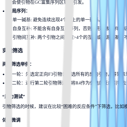
则会使引物在GC富集序列区错误引发。
全局序列：
单一碱基: 避免连续出现4个以上的单一碱基。
自身互补: 不能含有自身互补序列，否则会形成发夹样二
引物间互补: 两个引物之间不应>4个的互补或同源碱基，
实战筛选
两轮筛选举例：
第一轮：先选定正向F3引物去筛选所有的反向引物，得到表现
第二轮：进行第二轮引物筛选，将R4作为优选的反向引物去
“压力测试”
引物筛选的时候，建议在比较“困难的反应条件”下筛选，比如
体系微调