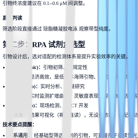
引物终浓度建议在 0.1--0.6 μM 间调整。
直观判读
筛选阶段直接通过 琼脂糖凝胶电泳 观察带型纯度。
第二步：RPA 试剂盒选型
引物设计后，选对适配的检测体系是提升实验效率的关键。
基础型 (Basic)：
引物初筛、常规定性
优势： 经济高效，是低成本海筛引物、替代 PCR 的理想
荧光型 (Exo)：
实时分析、定量研究
优势： 实时监测扩增曲线，灵敏度表现优异，数据结果
试纸型 (Nfo)：
现场检测、POCT 开发
优势： 结果可视化（裸眼直读），无设备依赖，适配移
技术要点提醒：
体系通用： 
经基础型筛选得到的引物，可直接用于后续荧光