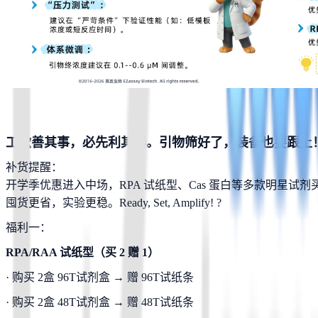
工欲善其事，必先利其器。引物筛好了，装备也要跟上
补货提醒：
开学季优惠进入中场，RPA 试纸型、Cas 蛋白等多款明星试
囤货更省，实验更稳。Ready, Set, Amplify! ?
福利一：
RPA/RAA 试纸型（买 2 赠 1）
· 购买 2盒 96T试剂盒 → 赠 96T试纸条 
· 购买 2盒 48T试剂盒 → 赠 48T试纸条