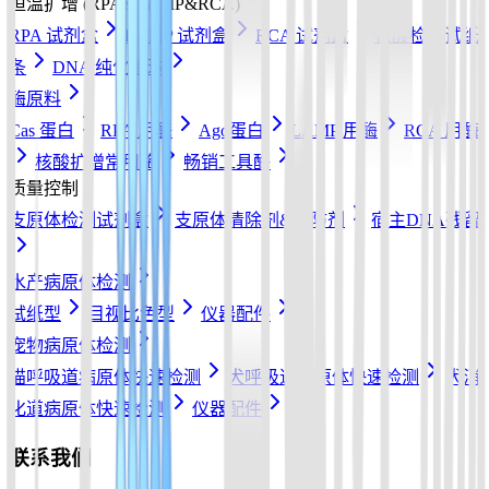
恒温扩增 (RPA&LAMP&RCA)
RPA 试剂盒
LAMP 试剂盒
RCA 试剂盒
核酸检测试纸
条
DNA 纯化磁珠
酶原料
Cas 蛋白
RPA 用酶
Ago蛋白
LAMP 用酶
RCA 用酶
核酸扩增常用酶
畅销工具酶
质量控制
支原体检测试剂盒
支原体清除剂&预防剂
宿主DNA残留
水产病原体检测
试纸型
目视比色型
仪器配件
宠物病原体检测
猫呼吸道病原体快速检测
犬呼吸道病原体快速检测
犬消
化道病原体快速检测
仪器配件
联系我们