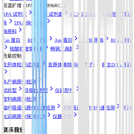
恒温扩增 (RPA&LAMP&RCA)
RPA 试剂盒
LAMP 试剂盒
RCA 试剂盒
核酸检测试纸
条
DNA 纯化磁珠
酶原料
Cas 蛋白
RPA 用酶
Ago蛋白
LAMP 用酶
RCA 用酶
核酸扩增常用酶
畅销工具酶
质量控制
支原体检测试剂盒
支原体清除剂&预防剂
宿主DNA残留
水产病原体检测
试纸型
目视比色型
仪器配件
宠物病原体检测
猫呼吸道病原体快速检测
犬呼吸道病原体快速检测
犬消
化道病原体快速检测
仪器配件
联系我们