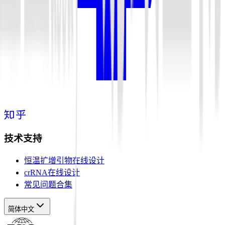
技术支持
恒温扩增引物在线设计
crRNA在线设计
常见问题合集
简体中文