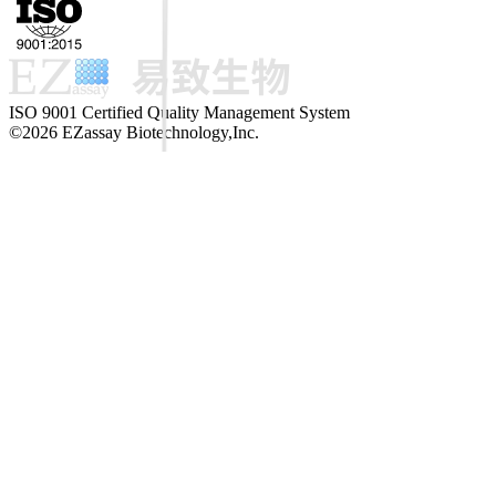
ISO 9001 Certified Quality Management System
©2026 EZassay Biotechnology,Inc.