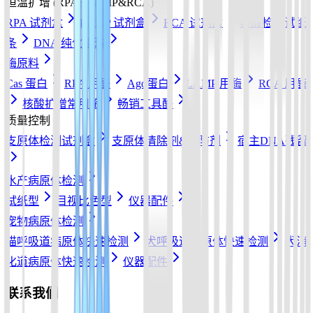
恒温扩增 (RPA&LAMP&RCA)
RPA 试剂盒
LAMP 试剂盒
RCA 试剂盒
核酸检测试纸
条
DNA 纯化磁珠
酶原料
Cas 蛋白
RPA 用酶
Ago蛋白
LAMP 用酶
RCA 用酶
核酸扩增常用酶
畅销工具酶
质量控制
支原体检测试剂盒
支原体清除剂&预防剂
宿主DNA残留
水产病原体检测
试纸型
目视比色型
仪器配件
宠物病原体检测
猫呼吸道病原体快速检测
犬呼吸道病原体快速检测
犬消
化道病原体快速检测
仪器配件
联系我们