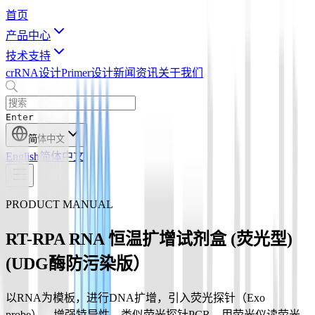
首页
产品中心
技术支持
crRNA设计
Primer设计
新闻资讯
关于我们
Enter
简体中文
English
简体中文
PRODUCT MANUAL
RT-RPA RNA 恒温扩增试剂盒 (荧光型)
(UDG酶防污染版）
以RNA为模板，进行DNA扩增，引入荧光探针（Exo
probe），增强特异性，类似荧光探针PCR。用荧光仪读荧光