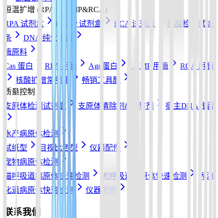
恒温扩增 (RPA&LAMP&RCA)
RPA 试剂盒
LAMP 试剂盒
RCA 试剂盒
核酸检测试纸
条
DNA 纯化磁珠
酶原料
Cas 蛋白
RPA 用酶
Ago蛋白
LAMP 用酶
RCA 用酶
核酸扩增常用酶
畅销工具酶
质量控制
支原体检测试剂盒
支原体清除剂&预防剂
宿主DNA残留
水产病原体检测
试纸型
目视比色型
仪器配件
宠物病原体检测
猫呼吸道病原体快速检测
犬呼吸道病原体快速检测
犬消
化道病原体快速检测
仪器配件
联系我们