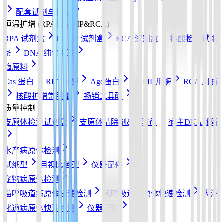
配套试剂与耗材
恒温扩增 (RPA&LAMP&RCA)
RPA 试剂盒
LAMP 试剂盒
RCA 试剂盒
核酸检测试纸
条
DNA 纯化磁珠
酶原料
Cas 蛋白
RPA 用酶
Ago蛋白
LAMP 用酶
RCA 用酶
核酸扩增常用酶
畅销工具酶
质量控制
支原体检测试剂盒
支原体清除剂&预防剂
宿主DNA残留
水产病原体检测
试纸型
目视比色型
仪器配件
宠物病原体检测
猫呼吸道病原体快速检测
犬呼吸道病原体快速检测
犬消
化道病原体快速检测
仪器配件