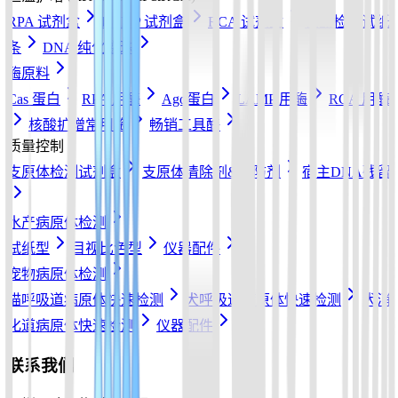
RPA 试剂盒
LAMP 试剂盒
RCA 试剂盒
核酸检测试纸
条
DNA 纯化磁珠
酶原料
Cas 蛋白
RPA 用酶
Ago蛋白
LAMP 用酶
RCA 用酶
核酸扩增常用酶
畅销工具酶
质量控制
支原体检测试剂盒
支原体清除剂&预防剂
宿主DNA残留
水产病原体检测
试纸型
目视比色型
仪器配件
宠物病原体检测
猫呼吸道病原体快速检测
犬呼吸道病原体快速检测
犬消
化道病原体快速检测
仪器配件
联系我们