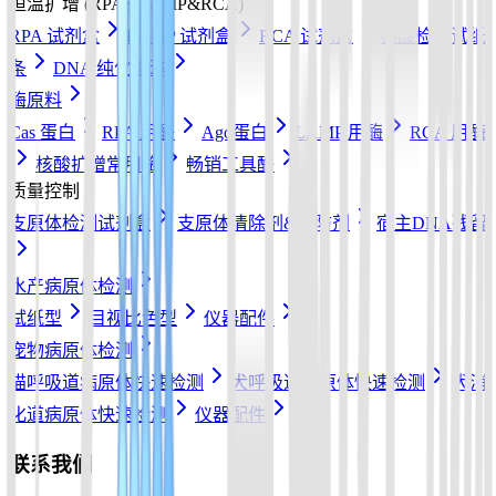
恒温扩增 (RPA&LAMP&RCA)
RPA 试剂盒
LAMP 试剂盒
RCA 试剂盒
核酸检测试纸
条
DNA 纯化磁珠
酶原料
Cas 蛋白
RPA 用酶
Ago蛋白
LAMP 用酶
RCA 用酶
核酸扩增常用酶
畅销工具酶
质量控制
支原体检测试剂盒
支原体清除剂&预防剂
宿主DNA残留
水产病原体检测
试纸型
目视比色型
仪器配件
宠物病原体检测
猫呼吸道病原体快速检测
犬呼吸道病原体快速检测
犬消
化道病原体快速检测
仪器配件
联系我们