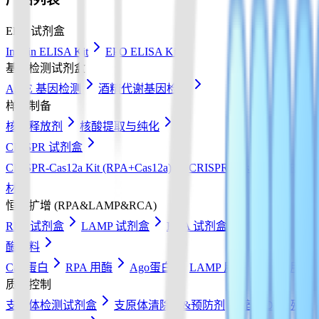
Elisa 试剂盒
Insulin ELISA Kit
EPO ELISA Kit
基因检测试剂盒
ApoE 基因检测
酒精代谢基因检测
样本制备
核酸释放剂
核酸提取与纯化
CRISPR 试剂盒
CRISPR-Cas12a Kit (RPA+Cas12a)
CRISPR-Cas13a Kit (RPA+
材
恒温扩增 (RPA&LAMP&RCA)
RPA 试剂盒
LAMP 试剂盒
RCA 试剂盒
核酸检测试纸
酶原料
Cas 蛋白
RPA 用酶
Ago蛋白
LAMP 用酶
RCA 用酶
质量控制
支原体检测试剂盒
支原体清除剂&预防剂
宿主DNA残留