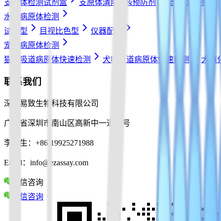
支原体检测试剂盒
支原体清除剂&预防剂
宿主DNA残留
水产病原体检测
试纸型
目视比色型
仪器配件
宠物病原体检测
猫呼吸道病原体快速检测
犬呼吸道病原体快速检测
犬消
联系我们
深圳易致生物科技有限公司
广东省深圳市南山区高新中一道10号
李先生：+86-19925271988
Email：info@ezassay.com
微信咨询
微信咨询