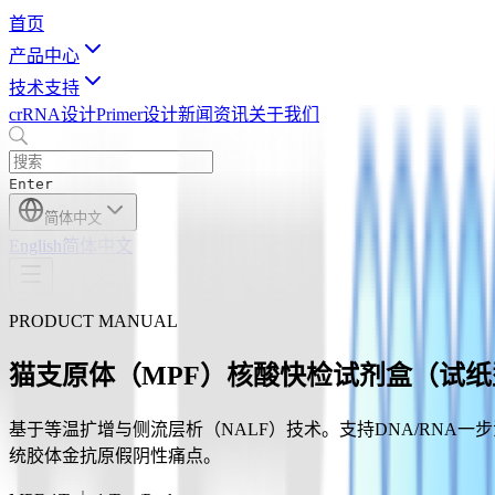
首页
产品中心
技术支持
crRNA设计
Primer设计
新闻资讯
关于我们
Enter
简体中文
English
简体中文
PRODUCT MANUAL
猫支原体（MPF）核酸快检试剂盒（试纸
基于等温扩增与侧流层析（NALF）技术。支持DNA/RNA一
统胶体金抗原假阴性痛点。