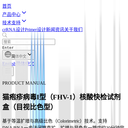
首页
产品中心
技术支持
crRNA设计
Primer设计
新闻资讯
关于我们
Enter
简体中文
English
简体中文
PRODUCT MANUAL
猫疱疹病毒I型（FHV-1）核酸快检试剂
盒（目视比色型）
基于等温扩增与高级比色（Colorimetric）技术。支持
DNA/RNA一步法闭管直扩，扩增与显色在一管内约30分钟完