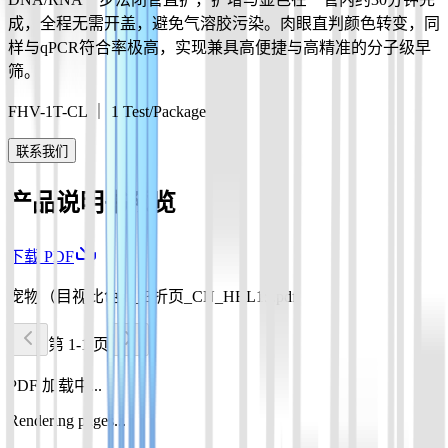
成，全程无需开盖，避免气溶胶污染。肉眼直判颜色转变，同
样与qPCR符合率极高，实现兼具高便捷与高精准的分子级早
筛。
FHV-1T-CL ｜ 1 Test/Package
联系我们
产品说明书预览
下载 PDF
宠物（目视比色）_3折页_CN_HBL15.pdf
第 1-1 页
PDF 加载中...
Rendering pages...