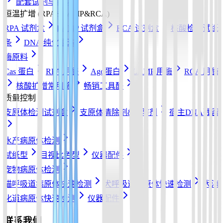
配套试剂与耗材
恒温扩增 (RPA&LAMP&RCA)
RPA 试剂盒
LAMP 试剂盒
RCA 试剂盒
核酸检测试纸
条
DNA 纯化磁珠
酶原料
Cas 蛋白
RPA 用酶
Ago蛋白
LAMP 用酶
RCA 用酶
核酸扩增常用酶
畅销工具酶
质量控制
支原体检测试剂盒
支原体清除剂&预防剂
宿主DNA残留
水产病原体检测
试纸型
目视比色型
仪器配件
宠物病原体检测
猫呼吸道病原体快速检测
犬呼吸道病原体快速检测
犬消
化道病原体快速检测
仪器配件
联系我们