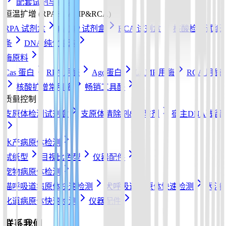
配套试剂与耗材
恒温扩增 (RPA&LAMP&RCA)
RPA 试剂盒
LAMP 试剂盒
RCA 试剂盒
核酸检测试纸
条
DNA 纯化磁珠
酶原料
Cas 蛋白
RPA 用酶
Ago蛋白
LAMP 用酶
RCA 用酶
核酸扩增常用酶
畅销工具酶
质量控制
支原体检测试剂盒
支原体清除剂&预防剂
宿主DNA残留
水产病原体检测
试纸型
目视比色型
仪器配件
宠物病原体检测
猫呼吸道病原体快速检测
犬呼吸道病原体快速检测
犬消
化道病原体快速检测
仪器配件
联系我们