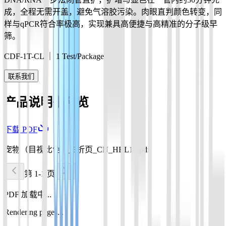
成，全程无需开盖，避免气溶胶污染。肉眼直判颜色转变，同
样与qPCR符合率极高，实现兼具高便捷与高精准的分子级早
筛。
CDF-1T-CL ｜ 1 Test/Package
联系我们
产品说明书预览
下载 PDF
宠物（目视比色）_3折页_CN_HBL15.pdf
第 1-1 页
PDF 加载中...
Rendering pages...