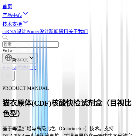
首页
产品中心
技术支持
crRNA设计
Primer设计
新闻资讯
关于我们
Enter
简体中文
English
简体中文
PRODUCT MANUAL
猫衣原体(CDF)核酸快检试剂盒（目视比
色型）
基于等温扩增与高级比色（Colorimetric）技术。支持
DNA/RNA一步法闭管直扩，扩增与显色在一管内约30分钟完