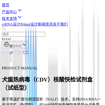
首页
产品中心
技术支持
crRNA设计
Primer设计
新闻资讯
关于我们
Enter
简体中文
English
简体中文
PRODUCT MANUAL
犬瘟热病毒（CDV）核酸快检试剂盒
（试纸型）
基于等温扩增与侧流层析（NALF）技术。支持DNA/RNA一
步法直扩（免提取），约30分钟层析条捕获高特异分子条带。