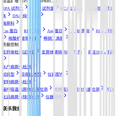
恒温扩增 (RPA&LAMP&RCA)
RPA 试剂盒
LAMP 试剂盒
RCA 试剂盒
核酸检测试纸
条
DNA 纯化磁珠
酶原料
Cas 蛋白
RPA 用酶
Ago蛋白
LAMP 用酶
RCA 用酶
核酸扩增常用酶
畅销工具酶
质量控制
支原体检测试剂盒
支原体清除剂&预防剂
宿主DNA残留
水产病原体检测
试纸型
目视比色型
仪器配件
宠物病原体检测
猫呼吸道病原体快速检测
犬呼吸道病原体快速检测
犬消
化道病原体快速检测
仪器配件
联系我们