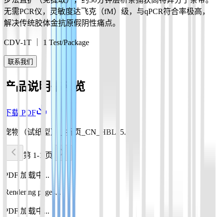
无需PCR仪，灵敏度达飞克（fM）级，与qPCR符合率极高，
解决传统胶体金抗原假阴性痛点。
CDV-1T ｜ 1 Test/Package
联系我们
产品说明书预览
下载 PDF
宠物（试纸型）_3折页_CN_HBL15.pdf
第 1-1 页
PDF 加载中...
Rendering pages...
PDF 加载中...