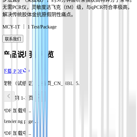
无需PCR仪，灵敏度达飞克（fM）级，与qPCR符合率极高，
解决传统胶体金抗原假阴性痛点。
MCY-1T ｜ 1 Test/Package
联系我们
产品说明书预览
下载 PDF
宠物（试纸型）_3折页_CN_HBL15.pdf
第 1-1 页
PDF 加载中...
Rendering pages...
PDF 加载中...