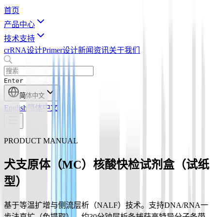
首页
产品中心
技术支持
crRNA设计
Primer设计
新闻资讯
关于我们
Enter
简体中文
English
简体中文
PRODUCT MANUAL
犬支原体（MC）核酸快检试剂盒（试纸
型）
基于等温扩增与侧流层析（NALF）技术。支持DNA/RNA一
步法直扩（免提取），约30分钟层析条捕获高特异分子条带。