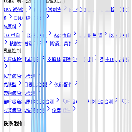
恒温扩增 (RPA&LAMP&RCA)
RPA 试剂盒
LAMP 试剂盒
RCA 试剂盒
核酸检测试纸
条
DNA 纯化磁珠
酶原料
Cas 蛋白
RPA 用酶
Ago蛋白
LAMP 用酶
RCA 用酶
核酸扩增常用酶
畅销工具酶
质量控制
支原体检测试剂盒
支原体清除剂&预防剂
宿主DNA残留
水产病原体检测
试纸型
目视比色型
仪器配件
宠物病原体检测
猫呼吸道病原体快速检测
犬呼吸道病原体快速检测
犬消
化道病原体快速检测
仪器配件
联系我们