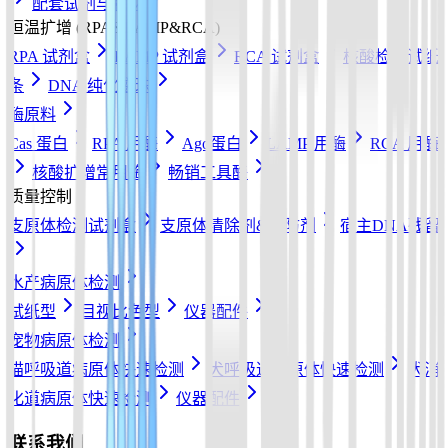
配套试剂与耗材
恒温扩增 (RPA&LAMP&RCA)
RPA 试剂盒
LAMP 试剂盒
RCA 试剂盒
核酸检测试纸
条
DNA 纯化磁珠
酶原料
Cas 蛋白
RPA 用酶
Ago蛋白
LAMP 用酶
RCA 用酶
核酸扩增常用酶
畅销工具酶
质量控制
支原体检测试剂盒
支原体清除剂&预防剂
宿主DNA残留
水产病原体检测
试纸型
目视比色型
仪器配件
宠物病原体检测
猫呼吸道病原体快速检测
犬呼吸道病原体快速检测
犬消
化道病原体快速检测
仪器配件
联系我们