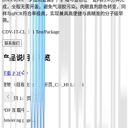
成，全程无需开盖，避免气溶胶污染。肉眼直判颜色转变，同
样与qPCR符合率极高，实现兼具高便捷与高精准的分子级早
筛。
CDV-1T-CL ｜ 1 Test/Package
联系我们
产品说明书预览
下载 PDF
宠物（目视比色）_3折页_CN_HBL15.pdf
第 1-1 页
PDF 加载中...
Rendering pages...