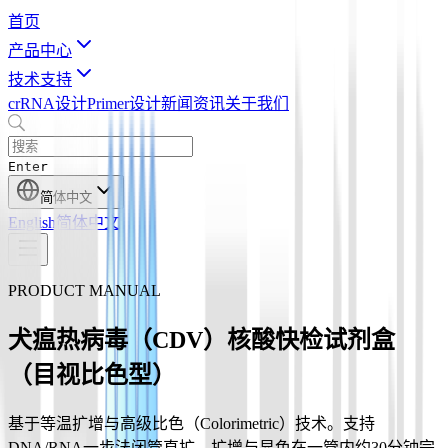
首页
产品中心
技术支持
crRNA设计
Primer设计
新闻资讯
关于我们
Enter
简体中文
English
简体中文
PRODUCT MANUAL
犬瘟热病毒（CDV）核酸快检试剂盒
（目视比色型）
基于等温扩增与高级比色（Colorimetric）技术。支持
DNA/RNA一步法闭管直扩，扩增与显色在一管内约30分钟完