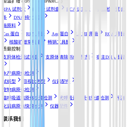
恒温扩增 (RPA&LAMP&RCA)
RPA 试剂盒
LAMP 试剂盒
RCA 试剂盒
核酸检测试纸
条
DNA 纯化磁珠
酶原料
Cas 蛋白
RPA 用酶
Ago蛋白
LAMP 用酶
RCA 用酶
核酸扩增常用酶
畅销工具酶
质量控制
支原体检测试剂盒
支原体清除剂&预防剂
宿主DNA残留
水产病原体检测
试纸型
目视比色型
仪器配件
宠物病原体检测
猫呼吸道病原体快速检测
犬呼吸道病原体快速检测
犬消
化道病原体快速检测
仪器配件
联系我们