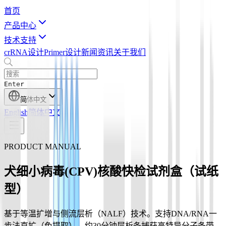
首页
产品中心
技术支持
crRNA设计
Primer设计
新闻资讯
关于我们
Enter
简体中文
English
简体中文
PRODUCT MANUAL
犬细小病毒(CPV)核酸快检试剂盒（试纸
型）
基于等温扩增与侧流层析（NALF）技术。支持DNA/RNA一
步法直扩（免提取），约30分钟层析条捕获高特异分子条带。