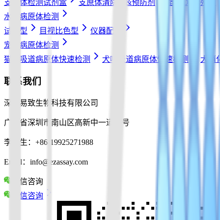
支原体检测试剂盒
支原体清除剂&预防剂
宿主DNA残留
水产病原体检测
试纸型
目视比色型
仪器配件
宠物病原体检测
猫呼吸道病原体快速检测
犬呼吸道病原体快速检测
犬消
联系我们
深圳易致生物科技有限公司
广东省深圳市南山区高新中一道10号
李先生：+86-19925271988
Email：info@ezassay.com
微信咨询
微信咨询