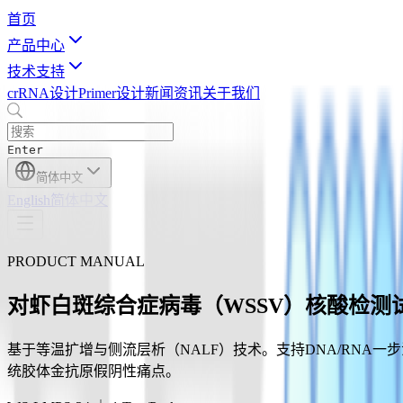
首页
产品中心
技术支持
crRNA设计
Primer设计
新闻资讯
关于我们
Enter
简体中文
English
简体中文
PRODUCT MANUAL
对虾白斑综合症病毒（WSSV）核酸检测试
基于等温扩增与侧流层析（NALF）技术。支持DNA/RNA一
统胶体金抗原假阴性痛点。