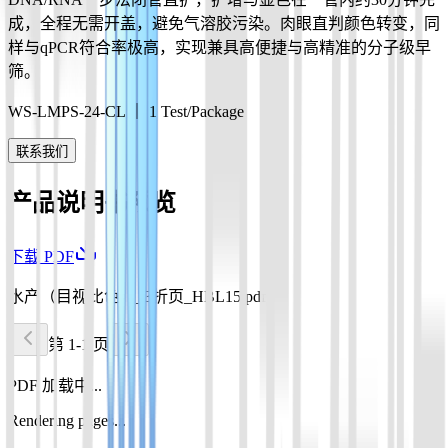
成，全程无需开盖，避免气溶胶污染。肉眼直判颜色转变，同
样与qPCR符合率极高，实现兼具高便捷与高精准的分子级早
筛。
WS-LMPS-24-CL ｜ 1 Test/Package
联系我们
产品说明书预览
下载 PDF
水产（目视比色）_3折页_HBL15.pdf
第 1-1 页
PDF 加载中...
Rendering pages...