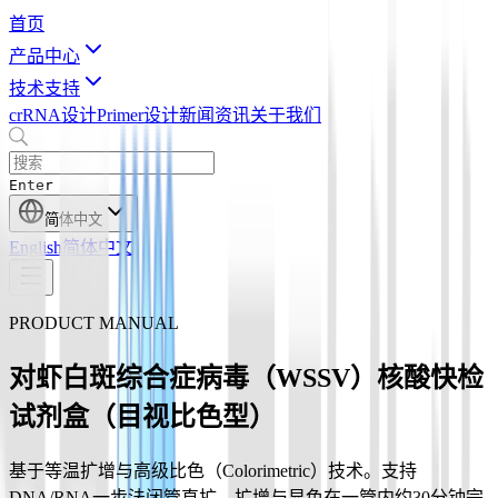
首页
产品中心
技术支持
crRNA设计
Primer设计
新闻资讯
关于我们
Enter
简体中文
English
简体中文
PRODUCT MANUAL
对虾白斑综合症病毒（WSSV）核酸快检
试剂盒（目视比色型）
基于等温扩增与高级比色（Colorimetric）技术。支持
DNA/RNA一步法闭管直扩，扩增与显色在一管内约30分钟完