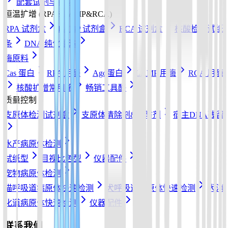
配套试剂与耗材
恒温扩增 (RPA&LAMP&RCA)
RPA 试剂盒
LAMP 试剂盒
RCA 试剂盒
核酸检测试纸
条
DNA 纯化磁珠
酶原料
Cas 蛋白
RPA 用酶
Ago蛋白
LAMP 用酶
RCA 用酶
核酸扩增常用酶
畅销工具酶
质量控制
支原体检测试剂盒
支原体清除剂&预防剂
宿主DNA残留
水产病原体检测
试纸型
目视比色型
仪器配件
宠物病原体检测
猫呼吸道病原体快速检测
犬呼吸道病原体快速检测
犬消
化道病原体快速检测
仪器配件
联系我们