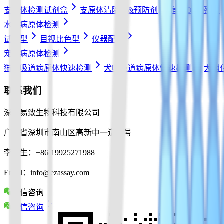
支原体检测试剂盒
支原体清除剂&预防剂
宿主DNA残留
水产病原体检测
试纸型
目视比色型
仪器配件
宠物病原体检测
猫呼吸道病原体快速检测
犬呼吸道病原体快速检测
犬消
联系我们
深圳易致生物科技有限公司
广东省深圳市南山区高新中一道10号
李先生：+86-19925271988
Email：info@ezassay.com
微信咨询
微信咨询