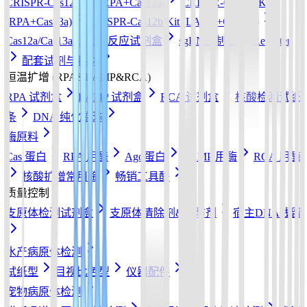
CRISPR-Cas12a Kit (RPA+Cas12a)
CRISPR-Cas13a Kit
(RPA+Cas13a)
CRISPR-Cas12b Kit (LAMP+Cas12b)
Cas12a/Cas13a/Cas14a反应试剂盒
sgRNA 制备
Reporter
配套试剂与耗材
恒温扩增 (RPA&LAMP&RCA)
RPA 试剂盒
LAMP 试剂盒
RCA 试剂盒
核酸检测试纸
条
DNA 纯化磁珠
酶原料
Cas 蛋白
RPA 用酶
Ago蛋白
LAMP 用酶
RCA 用酶
核酸扩增常用酶
畅销工具酶
质量控制
支原体检测试剂盒
支原体清除剂&预防剂
宿主DNA残留
水产病原体检测
试纸型
目视比色型
仪器配件
宠物病原体检测