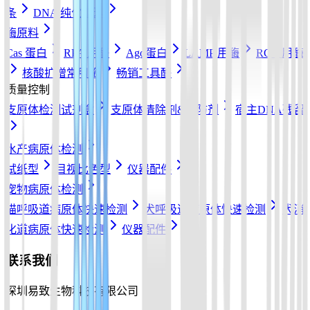
条
DNA 纯化磁珠
酶原料
Cas 蛋白
RPA 用酶
Ago蛋白
LAMP 用酶
RCA 用酶
核酸扩增常用酶
畅销工具酶
质量控制
支原体检测试剂盒
支原体清除剂&预防剂
宿主DNA残留
水产病原体检测
试纸型
目视比色型
仪器配件
宠物病原体检测
猫呼吸道病原体快速检测
犬呼吸道病原体快速检测
犬消
化道病原体快速检测
仪器配件
联系我们
深圳易致生物科技有限公司